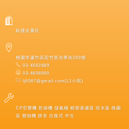
鉝捷企業社
桃園市蘆竹區宏竹里光華街203號
03-4562889
03-4658000
lj6587@gmail.com(LJ小寫)
CP空壓機 乾燥機 儲氣桶 精密過濾器 排水器 桃園
區 變頻機 靜音 往復式 中古